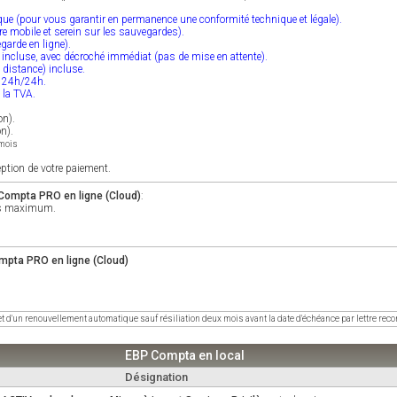
ique (pour vous garantir en permanence une conformité technique et légale).
tre mobile et serein sur les sauvegardes).
garde en ligne).
e incluse, avec décroché immédiat (pas de mise en attente).
 distance) incluse.
e 24h/24h.
e la TVA.
on).
on).
/mois
eption de votre paiement.
 Compta PRO en ligne (Cloud)
:
urs maximum.
mpta PRO en ligne (Cloud)
jet d'un renouvellement automatique sauf résiliation deux mois avant la date d'échéance par lettre r
EBP Compta en local
Désignation