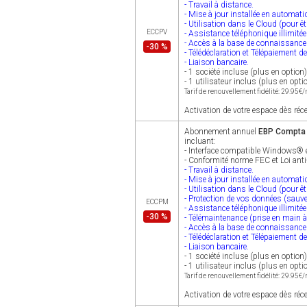
- Travail à distance.
- Mise à jour installée en automat
- Utilisation dans le Cloud (pour ê
ECCPV
- Assistance téléphonique illimitée
- Accès à la base de connaissanc
-30 %
- Télédéclaration et Télépaiement d
- Liaison bancaire.
- 1 société incluse (plus en option)
- 1 utilisateur inclus (plus en opti
Tarif de renouvellement fidélité: 29.95€
Activation de votre espace dès réc
Abonnement annuel
EBP Compta A
incluant:
- Interface compatible Windows®
- Conformité norme FEC et Loi anti
- Travail à distance.
- Mise à jour installée en automat
- Utilisation dans le Cloud (pour ê
- Protection de vos données (sauve
ECCPM
- Assistance téléphonique illimité
-30 %
- Télémaintenance (prise en main à
- Accès à la base de connaissanc
- Télédéclaration et Télépaiement d
- Liaison bancaire.
- 1 société incluse (plus en option)
- 1 utilisateur inclus (plus en opti
Tarif de renouvellement fidélité: 29.95€
Activation de votre espace dès réc