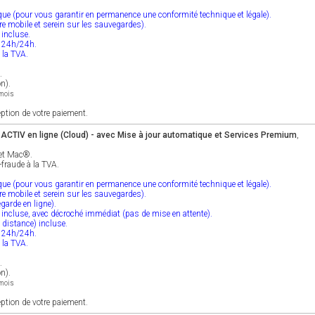
ique (pour vous garantir en permanence une conformité technique et légale).
tre mobile et serein sur les sauvegardes).
 incluse.
e 24h/24h.
e la TVA.
.
on).
/mois
eption de votre paiement.
CTIV en ligne (Cloud) - avec Mise à jour automatique et Services Premium
,
 et Mac®.
-fraude à la TVA.
ique (pour vous garantir en permanence une conformité technique et légale).
tre mobile et serein sur les sauvegardes).
garde en ligne).
e incluse, avec décroché immédiat (pas de mise en attente).
 distance) incluse.
e 24h/24h.
e la TVA.
.
on).
/mois
eption de votre paiement.