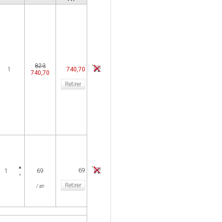
823
1
740,70
740,70
Retirer
▲
69
69
▼
Retirer
/ an