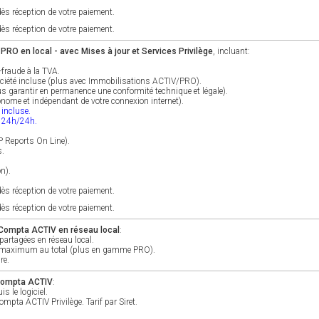
ès réception de votre paiement.
ès réception de votre paiement.
RO en local - avec Mises à jour et Services Privilège
, incluant:
-fraude à la TVA.
ociété incluse (plus avec Immobilisations ACTIV/PRO).
s garantir en permanence une conformité technique et légale).
utonome et indépendant de votre connexion internet).
 incluse.
e 24h/24h.
P Reports On Line).
s.
on).
ès réception de votre paiement.
ès réception de votre paiement.
 Compta ACTIV en réseau local
:
partagées en réseau local.
rs maximum au total (plus en gamme PRO).
re.
 Compta ACTIV
:
s le logiciel.
pta ACTIV Privilège. Tarif par Siret.