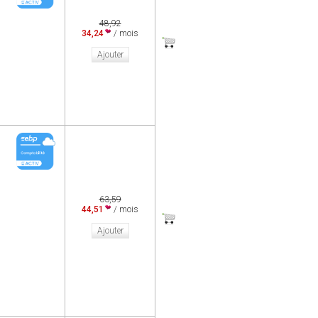
48,92
34,24
/ mois
Ajouter
63,59
44,51
/ mois
Ajouter