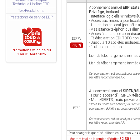
Technique Hotline EBP
Abonnement annuel
EBP Etats
Télé-Prestations
Privilège
, incluant:
- Interface logicielle Windows®.
Prestations de service EBP
- Accès aux mises à jour fiscal
- Utilisation en local (pour êtr
- Assistance téléphonique illimi
- Accès à la base de connaiss
- Télédéclaration EDI-TDFC non 
EEFPV
- Jusqu'à 10 sociétés incluses.
-10 %
- 1 utilisateur inclus.
Promotions valables du
1 au 31 Août 2026
Lien de téléchargement immédia
Lien de téléchargement immédia
Cet abonnement est souscrit pour une an
par lettre recommandée AR.
Abonnement annuel
SIREN/tél
- Pour disposer d'1 SIREN/télé
- Multi-SIRETS, mais prévoir en
* Pour souscrire à ce service, vous devez
ETEF
abonnement doit être en cours de validit
Cet abonnement est souscrit pour une an
par lettre recommandée AR.
Pour changer la quantité utiliser les boutons
▲ / ▼
82.30
Montant total de la remise déduite :
€