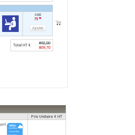
100
75
Ajouter
892,00
Total HT € :
809,70
Prix Unitaire € HT
uant: