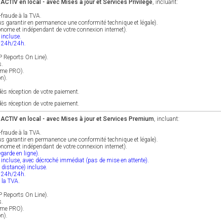
CTIV en local - avec Mises à jour et Services Privilège
, incluant:
-fraude à la TVA.
s garantir en permanence une conformité technique et légale).
utonome et indépendant de votre connexion internet).
 incluse.
e 24h/24h.
P Reports On Line).
s.
mme PRO).
on).
ès réception de votre paiement.
ès réception de votre paiement.
CTIV en local - avec Mises à jour et Services Premium
, incluant:
-fraude à la TVA.
s garantir en permanence une conformité technique et légale).
utonome et indépendant de votre connexion internet).
garde en ligne).
e incluse, avec décroché immédiat (pas de mise en attente).
 distance) incluse.
e 24h/24h.
e la TVA.
P Reports On Line).
s.
mme PRO).
on).