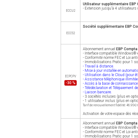
Utilisateur supplémentaire EBP
- Extension jusqu'à 4 utilisateu
ECCU2
Société supplémentaire EBP Com
ECCS2
Abonnement annuel
EBP Compta P
- Interface compatible Windows®
- Conformité norme FEC et Loi anti
- Immobilisations Pratic pour 1 s
- Travail à distance.
- Mise à jour installée en automat
- Utilisation dans le Cloud (pour ê
ECPCPV
- Assistance téléphonique illimitée
-30 %
- Accès à la base de connaissanc
- Télédéclaration et Télépaiement d
- Liaison bancaire.
- 3 sociétés incluses (plus en opti
- 1 utilisateur inclus (plus en opti
Tarif de renouvellement fidélité: 46.95€
Activation de votre espace dès réc
Abonnement annuel
EBP Compta P
- Interface compatible Windows®
- Conformité norme FEC et Loi anti
- Immobilisations Pratic pour 1 s