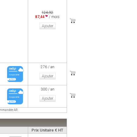
124,92
87,44
/ mois
Ajouter
276 / an
Ajouter
300 / an
Ajouter
ecommandée AR.
Prix Unitaire € HT