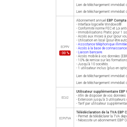
Lien de téléchargement immédiat d
Lien de téléchargement immédiat d
Abonnement annuel
EBP Compta P
- Interface logicielle Windows®.
- Conformité norme FEC et Loi anti
- Immobilisations Pratic pour 1 s
- Accès aux mises à jour (pour vou
- Utilisation en local (pour être a
- Assistance téléphonique illimitée
ECPPV
- Accès à la base de connaissanc
- Liaison bancaire.
-30 %
- Accès mobile à vos données (EB
- 10% de remise sur les formation
- Jusqu'à 10 sociétés.
- 1 utilisateur inclus (plus en opti
Lien de téléchargement immédiat d
Lien de téléchargement immédiat d
Utilisateur supplémentaire EBP
- Afin de disposer de vos données 
ECU2
- Extension jusqu'à 3 utilisateu
- Tarif par utilisateur supplémentai
Télédéclaration de la TVA EBP
- Permet de télédéclarer la TVA depui
ECPVTVA
- Nécessite un abonnement EBP Com