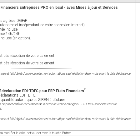
 Financiers Entreprises PRO en local - avec Mises à jour et Services
es agréées DGFiP.
e autonome et indépendant de votre connexion internet).
tée incluse.
ance 24h/24h.
incluse (en option).
t dès réception de votre paiement.
t dès réception de votre paiement.
née et fait l'objet d'un renouvellement automatique sauf résiliation deux mois avant la date d'échéance
*
édéclaration EDI-TDFC pour EBP Etats Financiers
déclarations EDI-TDFC.
 quantité autant que de SIREN à déclarer.
 disposer ou faire l'acquisition de la dernière version du logiciel EBP Etats Financiers et votre
é.
née et fait l'objet d'un renouvellement automatique sauf résiliation deux mois avant la date d'échéance
ou modifier la valeur et valider avec la touche 'Entrer'.