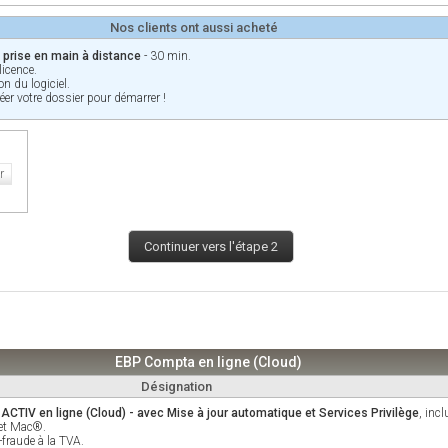
Nos clients ont aussi acheté
n prise en main à distance
- 30 min.
licence.
on du logiciel.
réer votre dossier pour démarrer !
r
Continuer vers l'étape 2
EBP Compta en ligne (Cloud)
Désignation
CTIV en ligne (Cloud) - avec Mise à jour automatique et Services Privilège
, incl
 et Mac®.
-fraude à la TVA.