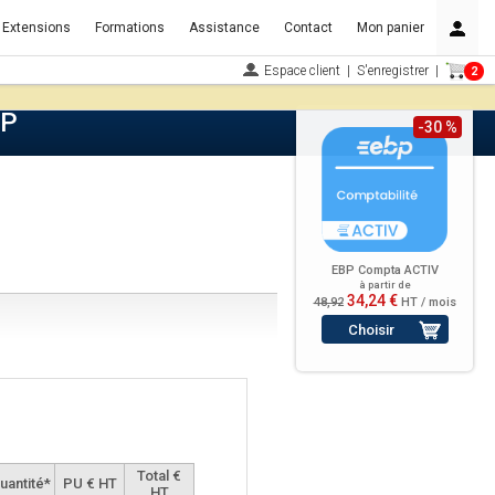
Extensions
Formations
Assistance
Contact
Mon panier
Espace client
|
S'enregistrer
|
2
BP
-30 %
EBP Compta ACTIV
à partir de
34,24 €
48,92
HT / mois
Choisir
Total €
uantité*
PU € HT
HT