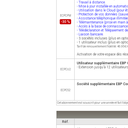
- Travail à distance.
- Mise à jour installée en automat
- Utilisation dans le Cloud (pour ê
- Protection de vos données (sauve
ECPCPM
- Assistance téléphonique illimité
-30 %
- Télémaintenance (prise en main à
- Accès à la base de connaissanc
- Télédéclaration et Télépaiement d
- Liaison bancaire.
- 3 sociétés incluses (plus en opti
- 1 utilisateur inclus (plus en opti
Tarif de renouvellement fidélité: 46.95€
Activation de votre espace dès réc
Utilisateur supplémentaire EBP
- Extension jusqu'à 12 utilisate
ECPCU2
Société supplémentaire EBP Co
ECPCS2
Cet abonnement est souscrit pour une année et fait l'ob
Réf.