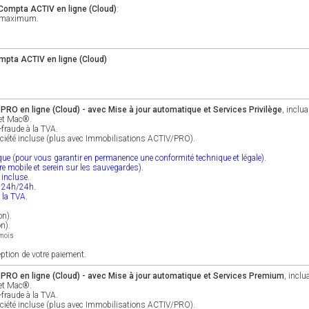
 Compta ACTIV en ligne (Cloud)
:
rs maximum.
pta ACTIV en ligne (Cloud)
RO en ligne (Cloud) - avec Mise à jour automatique et Services Privilège
, inclua
 et Mac®.
-fraude à la TVA.
ociété incluse (plus avec Immobilisations ACTIV/PRO).
ique (pour vous garantir en permanence une conformité technique et légale).
tre mobile et serein sur les sauvegardes).
 incluse.
e 24h/24h.
e la TVA.
on).
on).
/mois
eption de votre paiement.
RO en ligne (Cloud) - avec Mise à jour automatique et Services Premium
, inclu
 et Mac®.
-fraude à la TVA.
ociété incluse (plus avec Immobilisations ACTIV/PRO).