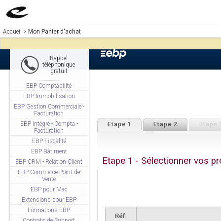
Accueil
>
Mon Panier d'achat
Rappel
téléphonique
gratuit
EBP Comptabilité
EBP Immobilisation
EBP Gestion Commerciale -
Facturation
EBP Intégré - Compta -
Etape 1
Etape 2
Etape 
Facturation
EBP Fiscalité
EBP Bâtiment
Etape 1 - Sélectionner vos pr
EBP CRM - Relation Client
EBP Commerce Point de
Vente
EBP pour Mac
Extensions pour EBP
Formations EBP
Réf.
Contrats de Support