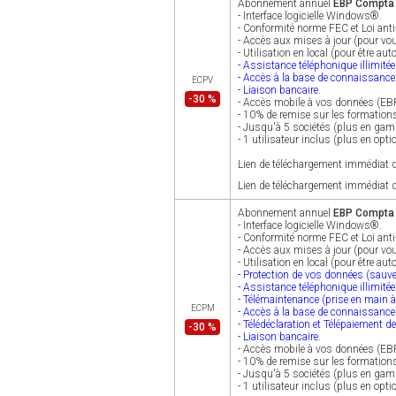
Abonnement annuel
EBP Compta A
- Interface logicielle Windows®.
- Conformité norme FEC et Loi anti
- Accès aux mises à jour (pour vou
- Utilisation en local (pour être a
- Assistance téléphonique illimitée
- Accès à la base de connaissanc
ECPV
- Liaison bancaire.
-30 %
- Accès mobile à vos données (EB
- 10% de remise sur les formation
- Jusqu'à 5 sociétés (plus en ga
- 1 utilisateur inclus (plus en opti
Lien de téléchargement immédiat d
Lien de téléchargement immédiat d
Abonnement annuel
EBP Compta A
- Interface logicielle Windows®.
- Conformité norme FEC et Loi anti
- Accès aux mises à jour (pour vou
- Utilisation en local (pour être a
- Protection de vos données (sauve
- Assistance téléphonique illimité
- Télémaintenance (prise en main à
ECPM
- Accès à la base de connaissanc
- Télédéclaration et Télépaiement d
-30 %
- Liaison bancaire.
- Accès mobile à vos données (EB
- 10% de remise sur les formation
- Jusqu'à 5 sociétés (plus en ga
- 1 utilisateur inclus (plus en opti