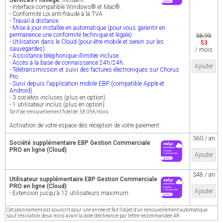
Services Privilège
, incluant:
- Interface compatible Windows® et Mac®.
- Conformité Loi anti-fraude à la TVA.
- Travail à distance.
- Mise à jour installée en automatique (pour vous garantir en
permanence une conformité technique et légale).
58,95
- Utilisation dans le Cloud (pour être mobile et serein sur les
53
sauvegardes).
/ mois
- Assistance téléphonique illimitée incluse.
- Accès à la base de connaissance 24h/24h.
Ajouter
- Télétransmission et suivi des factures électroniques sur Chorus
Pro.
- Suivi depuis l'application mobile EBP (compatible Apple et
Android).
- 3 sociétés incluses (plus en option).
- 1 utilisateur inclus (plus en option).
Tarif de renouvellement fidélité: 58.95€/mois
Activation de votre espace dès réception de votre paiement.
360 / an
Société supplémentaire EBP Gestion Commerciale
PRO en ligne (Cloud)
Ajouter
348 / an
Utilisateur supplémentaire EBP Gestion Commerciale
PRO en ligne (Cloud)
:
Ajouter
- Extension jusqu'à 12 utilisateurs maximum.
Cet abonnement est souscrit pour une année et fait l'objet d'un renouvellement automatique
sauf résiliation deux mois avant la date d'échéance par lettre recommandée AR.