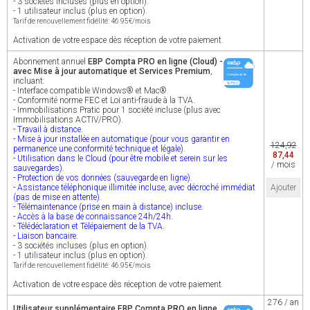
- 3 sociétés incluses (plus en option).
- 1 utilisateur inclus (plus en option).
Tarif de renouvellement fidélité: 46.95€/mois
Activation de votre espace dès réception de votre paiement.
Abonnement annuel
EBP Compta PRO en ligne (Cloud) -
avec Mise à jour automatique et Services Premium
,
incluant:
- Interface compatible Windows® et Mac®.
- Conformité norme FEC et Loi anti-fraude à la TVA.
- Immobilisations Pratic pour 1 société incluse (plus avec
Immobilisations ACTIV/PRO).
- Travail à distance.
- Mise à jour installée en automatique (pour vous garantir en
124,92
permanence une conformité technique et légale).
87,44
- Utilisation dans le Cloud (pour être mobile et serein sur les
/ mois
sauvegardes).
- Protection de vos données (sauvegarde en ligne).
- Assistance téléphonique illimitée incluse, avec décroché immédiat
Ajouter
(pas de mise en attente).
- Télémaintenance (prise en main à distance) incluse.
- Accès à la base de connaissance 24h/24h.
- Télédéclaration et Télépaiement de la TVA.
- Liaison bancaire.
- 3 sociétés incluses (plus en option).
- 1 utilisateur inclus (plus en option).
Tarif de renouvellement fidélité: 46.95€/mois
Activation de votre espace dès réception de votre paiement.
276 / an
Utilisateur supplémentaire EBP Compta PRO en ligne