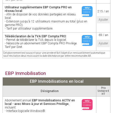
Utilisateur supplémentaire EBP Compta PRO en
réseau local
:
215 / an
- Afin de disposer de vos données partagées en réseau
local.
Ajouter
- Extension jusqu'à 12 utilisateurs maximum au total (plus en
gamme PRO).
- Tarif par utilisateur supplémentaire.
69 / an
Télédéclaration de la TVA EBP Compta PRO
:
- Permet de télédéclarer la TVA depuis le logiciel.
- Nécessite un abonnement EBP Compta PRO Privilège.
Ajouter
Tarif par Siret.
Cet abonnement est souscrit pour une année et fait l'objet d'un renouvellement automatique
sauf résiliation deux mois avant la date d'échéance par lettre recommandée AR.
EBP Immobilisation
EBP Immobilisations en local
Prix
Désignation
Unitaire €
HT
Abonnement annuel
EBP Immobilisations ACTIV en
local - avec Mises à jour et Services Privilège
,
incluant:
- Interface logicielle Windows®.