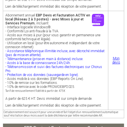
Lien de téléchargement immédiat dès réception de votre paiement.
Abonnement annuel
EBP Devis et Facturation ACTIV en
local (Réseau 2 à 3 postes) - avec Mises à jour et
Services Premium
, incluant:
- Interface logicielle Windows®.
- Conformité Loi anti-fraude à la TVA.
- Accès aux mises à jour (pour vous garantir en permanence une
conformité technique et légale).
- Utilisation en local (pour être autonome et indépendant de votre
connexion internet).
- Assistance téléphonique illimitée incluse, avec décroché immédiat
(pas de mise en attente).
Mon
- Télémaintenance (prise en main à distance) incluse.
devis
- Accès à la base de connaissance 24h/24h.
- Télétransmission et suivi des factures électroniques sur Chorus
Pro.
- Protection de vos données (sauvegarde en ligne).
- Accès mobile à vos données (EBP Reports On Line).
- 10% de remise sur les formations.
- 10% de remise avec le code PROMOEBP2025.
Tarif de renouvellement fidélité à partir de: 475€
A partir de 625 € HT. Devis immédiat sur simple demande.
Lien de téléchargement immédiat dès réception de votre paiement.
Cet abonnement est souscrit pour une année et fait l'objet d'un renouvellement automatique
sauf résiliation deux mois avant la date d'échéance par lettre recommandée AR.