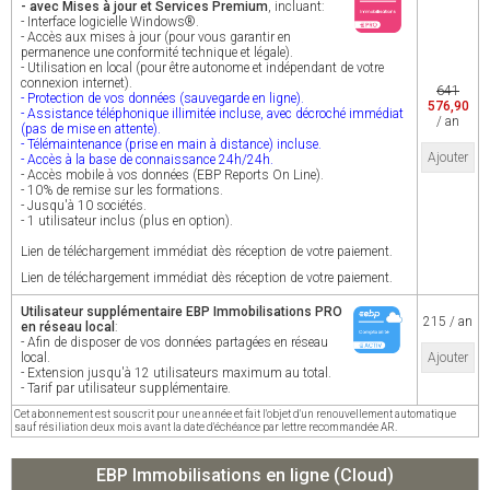
- avec Mises à jour et Services Premium
, incluant:
- Interface logicielle Windows®.
- Accès aux mises à jour (pour vous garantir en
permanence une conformité technique et légale).
- Utilisation en local (pour être autonome et indépendant de votre
connexion internet).
641
- Protection de vos données (sauvegarde en ligne).
576,90
- Assistance téléphonique illimitée incluse, avec décroché immédiat
/ an
(pas de mise en attente).
- Télémaintenance (prise en main à distance) incluse.
Ajouter
- Accès à la base de connaissance 24h/24h.
- Accès mobile à vos données (EBP Reports On Line).
- 10% de remise sur les formations.
- Jusqu'à 10 sociétés.
- 1 utilisateur inclus (plus en option).
Lien de téléchargement immédiat dès réception de votre paiement.
Lien de téléchargement immédiat dès réception de votre paiement.
Utilisateur supplémentaire EBP Immobilisations PRO
215 / an
en réseau local
:
- Afin de disposer de vos données partagées en réseau
local.
Ajouter
- Extension jusqu'à 12 utilisateurs maximum au total.
- Tarif par utilisateur supplémentaire.
Cet abonnement est souscrit pour une année et fait l'objet d'un renouvellement automatique
sauf résiliation deux mois avant la date d'échéance par lettre recommandée AR.
EBP Immobilisations en ligne (Cloud)