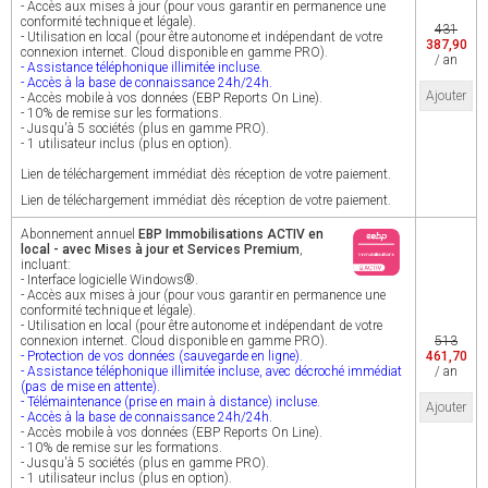
- Accès aux mises à jour (pour vous garantir en permanence une
conformité technique et légale).
431
- Utilisation en local (pour être autonome et indépendant de votre
387,90
connexion internet. Cloud disponible en gamme PRO).
/ an
- Assistance téléphonique illimitée incluse.
- Accès à la base de connaissance 24h/24h.
Ajouter
- Accès mobile à vos données (EBP Reports On Line).
- 10% de remise sur les formations.
- Jusqu'à 5 sociétés (plus en gamme PRO).
- 1 utilisateur inclus (plus en option).
Lien de téléchargement immédiat dès réception de votre paiement.
Lien de téléchargement immédiat dès réception de votre paiement.
Abonnement annuel
EBP Immobilisations ACTIV en
local - avec Mises à jour et Services Premium
,
incluant:
- Interface logicielle Windows®.
- Accès aux mises à jour (pour vous garantir en permanence une
conformité technique et légale).
- Utilisation en local (pour être autonome et indépendant de votre
connexion internet. Cloud disponible en gamme PRO).
513
- Protection de vos données (sauvegarde en ligne).
461,70
- Assistance téléphonique illimitée incluse, avec décroché immédiat
/ an
(pas de mise en attente).
- Télémaintenance (prise en main à distance) incluse.
Ajouter
- Accès à la base de connaissance 24h/24h.
- Accès mobile à vos données (EBP Reports On Line).
- 10% de remise sur les formations.
- Jusqu'à 5 sociétés (plus en gamme PRO).
- 1 utilisateur inclus (plus en option).