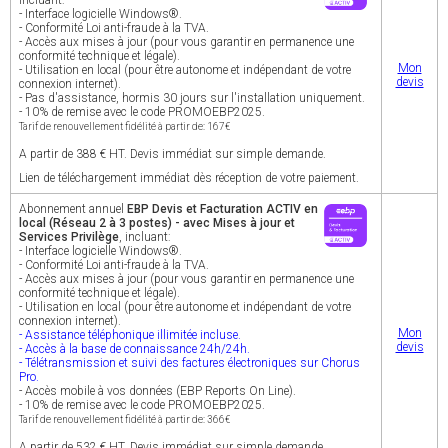
incluant:
- Interface logicielle Windows®.
- Conformité Loi anti-fraude à la TVA.
- Accès aux mises à jour (pour vous garantir en permanence une
conformité technique et légale).
Mon
- Utilisation en local (pour être autonome et indépendant de votre
devis
connexion internet).
- Pas d'assistance, hormis 30 jours sur l'installation uniquement.
- 10% de remise avec le code PROMOEBP2025.
Tarif de renouvellement fidélité à partir de: 167€
A partir de 388 € HT. Devis immédiat sur simple demande.
Lien de téléchargement immédiat dès réception de votre paiement.
Abonnement annuel
EBP Devis et Facturation ACTIV en
local (Réseau 2 à 3 postes) - avec Mises à jour et
Services Privilège
, incluant:
- Interface logicielle Windows®.
- Conformité Loi anti-fraude à la TVA.
- Accès aux mises à jour (pour vous garantir en permanence une
conformité technique et légale).
- Utilisation en local (pour être autonome et indépendant de votre
connexion internet).
Mon
- Assistance téléphonique illimitée incluse.
devis
- Accès à la base de connaissance 24h/24h.
- Télétransmission et suivi des factures électroniques sur Chorus
Pro.
- Accès mobile à vos données (EBP Reports On Line).
- 10% de remise avec le code PROMOEBP2025.
Tarif de renouvellement fidélité à partir de: 366€
A partir de 532 € HT. Devis immédiat sur simple demande.