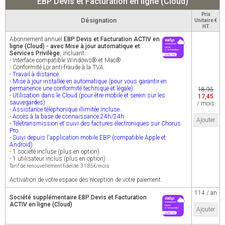
EBP Devis et Facturation en ligne (Cloud)
Prix
Désignation
Unitaire €
HT
Abonnement annuel
EBP Devis et Facturation ACTIV en
ligne (Cloud) - avec Mise à jour automatique et
Services Privilège
, incluant:
- Interface compatible Windows® et Mac®.
- Conformité Loi anti-fraude à la TVA.
- Travail à distance.
- Mise à jour installée en automatique (pour vous garantir en
permanence une conformité technique et légale).
18,95
- Utilisation dans le Cloud (pour être mobile et serein sur les
17,45
sauvegardes).
/ mois
- Assistance téléphonique illimitée incluse.
- Accès à la base de connaissance 24h/24h.
Ajouter
- Télétransmission et suivi des factures électroniques sur Chorus
Pro.
- Suivi depuis l'application mobile EBP (compatible Apple et
Android).
- 1 société incluse (plus en option).
- 1 utilisateur inclus (plus en option).
Tarif de renouvellement fidélité: 31.85€/mois
Activation de votre espace dès réception de votre paiement.
114 / an
Société supplémentaire EBP Devis et Facturation
ACTIV en ligne (Cloud)
Ajouter