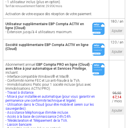
- 1 utilisateur inclus (plus en option).
Tarif de renouvellement fidélité: 29.95€/mois
Activation de votre espace dès réception de votre paiement.
180 / an
Utilisateur supplémentaire EBP Compta ACTIV en
ligne (Cloud)
:
Ajouter
- Extension jusqu'à 4 utilisateurs maximum.
120 / an
Société supplémentaire EBP Compta ACTIV en ligne
(Cloud)
Ajouter
Abonnement annuel
EBP Compta PRO en ligne (Cloud) -
avec Mise à jour automatique et Services Privilège
,
incluant:
- Interface compatible Windows® et Mac®.
- Conformité norme FEC et Loi anti-fraude à la TVA.
- Immobilisations Pratic pour 1 société incluse (plus avec
Immobilisations ACTIV/PRO).
- Travail à distance.
95,92
- Mise à jour installée en automatique (pour vous garantir en
67,14
permanence une conformité technique et légale).
/ mois
- Utilisation dans le Cloud (pour être mobile et serein sur les
sauvegardes).
Ajouter
- Assistance téléphonique illimitée incluse.
- Accès à la base de connaissance 24h/24h.
- Télédéclaration et Télépaiement de la TVA.
- Liaison bancaire.