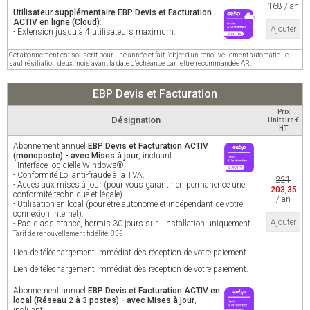
168 / an
Utilisateur supplémentaire EBP Devis et Facturation
ACTIV en ligne (Cloud)
:
Ajouter
- Extension jusqu'à 4 utilisateurs maximum.
Cet abonnement est souscrit pour une année et fait l'objet d'un renouvellement automatique
sauf résiliation deux mois avant la date d'échéance par lettre recommandée AR.
EBP Devis et Facturation
Prix
Désignation
Unitaire €
HT
Abonnement annuel
EBP Devis et Facturation ACTIV
(monoposte) - avec Mises à jour
, incluant:
- Interface logicielle Windows®.
- Conformité Loi anti-fraude à la TVA.
221
- Accès aux mises à jour (pour vous garantir en permanence une
203,35
conformité technique et légale).
/ an
- Utilisation en local (pour être autonome et indépendant de votre
connexion internet).
Ajouter
- Pas d'assistance, hormis 30 jours sur l'installation uniquement.
Tarif de renouvellement fidélité: 83€
Lien de téléchargement immédiat dès réception de votre paiement.
Lien de téléchargement immédiat dès réception de votre paiement.
Abonnement annuel
EBP Devis et Facturation ACTIV en
local (Réseau 2 à 3 postes) - avec Mises à jour
,