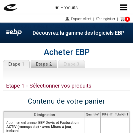
Produits
Menu
Espace client
|
S'enregistrer
|
1
Offre à durée limitée, profitez d'une remise exceptionnelle de
30%
Découvrez la gamme des logiciels EBP
Acheter EBP
Etape 1
Etape 2
Etape 3
Etape 1 - Sélectionner vos produits
Contenu de votre panier
Désignation
Quantité*
PU € HT
Total € HT
Abonnement annuel
EBP Devis et Facturation
ACTIV (monoposte) - avec Mises à jour
,
incluant: