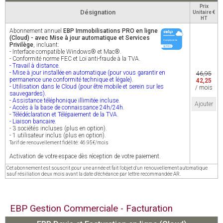
Prix
Désignation
Unitaire €
HT
Abonnement annuel
EBP Immobilisations PRO en ligne
(Cloud) - avec Mise à jour automatique et Services
Privilège
, incluant:
- Interface compatible Windows® et Mac®.
- Conformité norme FEC et Loi anti-fraude à la TVA.
- Travail à distance.
- Mise à jour installée en automatique (pour vous garantir en
46,95
permanence une conformité technique et légale).
42,25
- Utilisation dans le Cloud (pour être mobile et serein sur les
/ mois
sauvegardes).
- Assistance téléphonique illimitée incluse.
Ajouter
- Accès à la base de connaissance 24h/24h.
- Télédéclaration et Télépaiement de la TVA.
- Liaison bancaire.
- 3 sociétés incluses (plus en option).
- 1 utilisateur inclus (plus en option).
Tarif de renouvellement fidélité: 46.95€/mois
Activation de votre espace dès réception de votre paiement.
Cet abonnement est souscrit pour une année et fait l'objet d'un renouvellement automatique
sauf résiliation deux mois avant la date d'échéance par lettre recommandée AR.
EBP Gestion Commerciale - Facturation