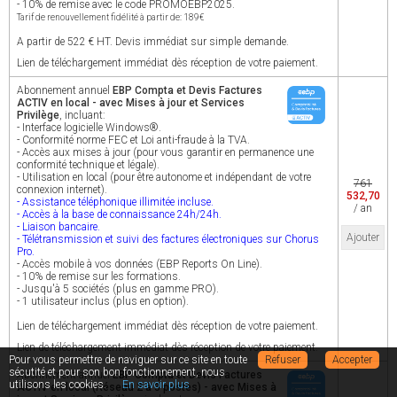
- 10% de remise avec le code PROMOEBP2025.
Tarif de renouvellement fidélité à partir de: 189€
A partir de 522 € HT. Devis immédiat sur simple demande.
Lien de téléchargement immédiat dès réception de votre paiement.
Abonnement annuel
EBP Compta et Devis Factures
ACTIV en local - avec Mises à jour et Services
Privilège
, incluant:
- Interface logicielle Windows®.
- Conformité norme FEC et Loi anti-fraude à la TVA.
- Accès aux mises à jour (pour vous garantir en permanence une
conformité technique et légale).
- Utilisation en local (pour être autonome et indépendant de votre
761
connexion internet).
532,70
- Assistance téléphonique illimitée incluse.
/ an
- Accès à la base de connaissance 24h/24h.
- Liaison bancaire.
Ajouter
- Télétransmission et suivi des factures électroniques sur Chorus
Pro.
- Accès mobile à vos données (EBP Reports On Line).
- 10% de remise sur les formations.
- Jusqu'à 5 sociétés (plus en gamme PRO).
- 1 utilisateur inclus (plus en option).
Lien de téléchargement immédiat dès réception de votre paiement.
Lien de téléchargement immédiat dès réception de votre paiement.
Pour vous permettre de naviguer sur ce site en toute
Refuser
Accepter
sécutité et pour son bon fonctionnement, nous
Abonnement annuel
EBP Compta et Devis Factures
utilisons les cookies.
En savoir plus
ACTIV en local (Réseau 2 à 3 postes) - avec Mises à