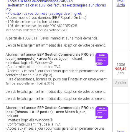
Mon
- Accès à la base de connaissance 24h/24h.
devis
- Télétransmission et suivi des factures électroniques sur Chorus
Pro.
- Protection de vos données (sauvegarde en ligne).
- Accès mobile à vos données (EBP Reports On Line).
- 10% de remise sur les formations.
- 10% de remise avec le code PROMOEBP2025.
Tarif de renouvellement fidélité à partir de: 728€
A partir de 1032 € HT. Devis immédiat sur simple demande.
Lien de téléchargement immédiat dès réception de votre paiement.
Abonnement annuel
EBP Gestion Commerciale PRO en
local (monoposte) - avec Mises à jour
, incluant:
- Interface logicielle Windows®.
1006
- Conformité Loi anti-fraude à la TVA.
905,40
- Accès aux mises à jour (pour vous garantir en permanence une
/ an
conformité technique et légale).
- Pas d'assistance, hormis 30 jours sur l'installation uniquement.
Ajouter
Tarif de renouvellement fidélité: 377€
Lien de téléchargement immédiat dès réception de votre paiement.
Lien de téléchargement immédiat dès réception de votre paiement.
Abonnement annuel
EBP Gestion Commerciale PRO en
local (Réseau 1 à 12 postes) - avec Mises à jour
,
incluant:
- Interface logicielle Windows®.
- Conformité Loi anti-fraude à la TVA.
- Accès aux mises à jour (pour vous garantir en permanence une