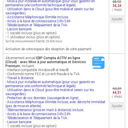
- Mise à jour installée en automatique (pour vous garantir en
48,92
permanence une conformité technique et légale).
34,24
- Utilisation dans le Cloud (pour être mobile et serein sur les
/ mois
sauvegardes).
- Assistance téléphonique illimitée incluse.
Ajouter
- Accès à la base de connaissance 24h/24h.
- Télédéclaration et Télépaiement de la TVA.
- Liaison bancaire.
- 1 société incluse (plus en option).
- 1 utilisateur inclus (plus en option).
Tarif de renouvellement fidélité: 29.95€/mois
Activation de votre espace dès réception de votre paiement.
Abonnement annuel
EBP Compta ACTIV en ligne
(Cloud) - avec Mise à jour automatique et Services
Premium
, incluant:
- Interface compatible Windows® et Mac®.
- Conformité norme FEC et Loi anti-fraude à la TVA.
- Travail à distance.
- Mise à jour installée en automatique (pour vous garantir en
permanence une conformité technique et légale).
63,59
- Utilisation dans le Cloud (pour être mobile et serein sur les
44,51
sauvegardes).
/ mois
- Protection de vos données (sauvegarde en ligne).
- Assistance téléphonique illimitée incluse, avec décroché immédiat
(pas de mise en attente).
Ajouter
- Télémaintenance (prise en main à distance) incluse.
- Accès à la base de connaissance 24h/24h.
- Télédéclaration et Télépaiement de la TVA.
- Liaison bancaire.
- 1 société incluse (plus en option).