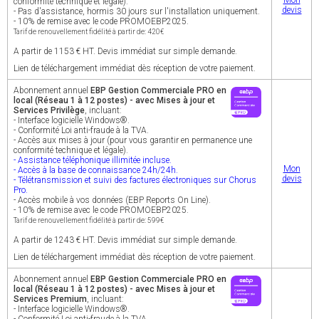
Mon
conformité technique et légale).
devis
- Pas d'assistance, hormis 30 jours sur l'installation uniquement.
- 10% de remise avec le code PROMOEBP2025.
Tarif de renouvellement fidélité à partir de: 420€
A partir de 1153 € HT. Devis immédiat sur simple demande.
Lien de téléchargement immédiat dès réception de votre paiement.
Abonnement annuel
EBP Gestion Commerciale PRO en
local (Réseau 1 à 12 postes) - avec Mises à jour et
Services Privilège
, incluant:
- Interface logicielle Windows®.
- Conformité Loi anti-fraude à la TVA.
- Accès aux mises à jour (pour vous garantir en permanence une
conformité technique et légale).
- Assistance téléphonique illimitée incluse.
Mon
- Accès à la base de connaissance 24h/24h.
devis
- Télétransmission et suivi des factures électroniques sur Chorus
Pro.
- Accès mobile à vos données (EBP Reports On Line).
- 10% de remise avec le code PROMOEBP2025.
Tarif de renouvellement fidélité à partir de: 599€
A partir de 1243 € HT. Devis immédiat sur simple demande.
Lien de téléchargement immédiat dès réception de votre paiement.
Abonnement annuel
EBP Gestion Commerciale PRO en
local (Réseau 1 à 12 postes) - avec Mises à jour et
Services Premium
, incluant:
- Interface logicielle Windows®.