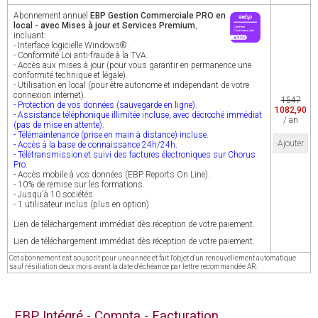
Abonnement annuel
EBP Gestion Commerciale PRO en
local - avec Mises à jour et Services Premium
,
incluant:
- Interface logicielle Windows®.
- Conformité Loi anti-fraude à la TVA.
- Accès aux mises à jour (pour vous garantir en permanence une
conformité technique et légale).
- Utilisation en local (pour être autonome et indépendant de votre
connexion internet).
1547
- Protection de vos données (sauvegarde en ligne).
1082,90
- Assistance téléphonique illimitée incluse, avec décroché immédiat
/ an
(pas de mise en attente).
- Télémaintenance (prise en main à distance) incluse.
Ajouter
- Accès à la base de connaissance 24h/24h.
- Télétransmission et suivi des factures électroniques sur Chorus
Pro.
- Accès mobile à vos données (EBP Reports On Line).
- 10% de remise sur les formations.
- Jusqu'à 10 sociétés.
- 1 utilisateur inclus (plus en option).
Lien de téléchargement immédiat dès réception de votre paiement.
Lien de téléchargement immédiat dès réception de votre paiement.
Cet abonnement est souscrit pour une année et fait l'objet d'un renouvellement automatique
sauf résiliation deux mois avant la date d'échéance par lettre recommandée AR.
EBP Intégré - Compta - Facturation