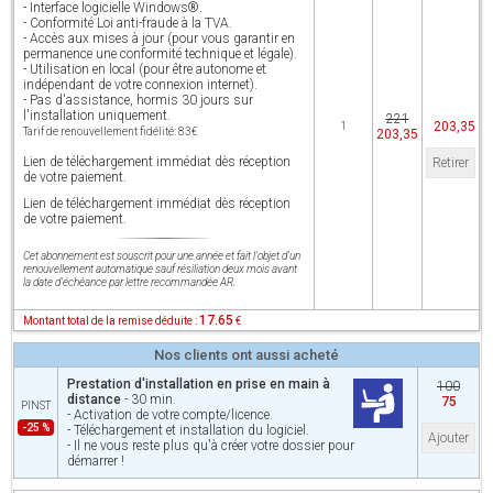
- Interface logicielle Windows®.
- Conformité Loi anti-fraude à la TVA.
- Accès aux mises à jour (pour vous garantir en
permanence une conformité technique et légale).
- Utilisation en local (pour être autonome et
indépendant de votre connexion internet).
- Pas d'assistance, hormis 30 jours sur
l'installation uniquement.
221
203,35
1
Tarif de renouvellement fidélité: 83€
203,35
Lien de téléchargement immédiat dès réception
Retirer
de votre paiement.
Lien de téléchargement immédiat dès réception
de votre paiement.
Cet abonnement est souscrit pour une année et fait l'objet d'un
renouvellement automatique sauf résiliation deux mois avant
la date d'échéance par lettre recommandée AR.
17.65
Montant total de la remise déduite :
€
Nos clients ont aussi acheté
Prestation d'installation en prise en main à
100
distance
- 30 min.
75
PINST
- Activation de votre compte/licence.
-25 %
- Téléchargement et installation du logiciel.
Ajouter
- Il ne vous reste plus qu'à créer votre dossier pour
démarrer !