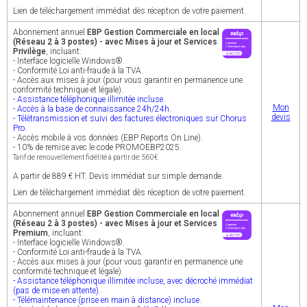
Lien de téléchargement immédiat dès réception de votre paiement.
Abonnement annuel
EBP Gestion Commerciale en local
(Réseau 2 à 3 postes) - avec Mises à jour et Services
Privilège
, incluant:
- Interface logicielle Windows®.
- Conformité Loi anti-fraude à la TVA.
- Accès aux mises à jour (pour vous garantir en permanence une
conformité technique et légale).
- Assistance téléphonique illimitée incluse.
Mon
- Accès à la base de connaissance 24h/24h.
devis
- Télétransmission et suivi des factures électroniques sur Chorus
Pro.
- Accès mobile à vos données (EBP Reports On Line).
- 10% de remise avec le code PROMOEBP2025.
Tarif de renouvellement fidélité à partir de: 560€
A partir de 889 € HT. Devis immédiat sur simple demande.
Lien de téléchargement immédiat dès réception de votre paiement.
Abonnement annuel
EBP Gestion Commerciale en local
(Réseau 2 à 3 postes) - avec Mises à jour et Services
Premium
, incluant:
- Interface logicielle Windows®.
- Conformité Loi anti-fraude à la TVA.
- Accès aux mises à jour (pour vous garantir en permanence une
conformité technique et légale).
- Assistance téléphonique illimitée incluse, avec décroché immédiat
(pas de mise en attente).
- Télémaintenance (prise en main à distance) incluse.