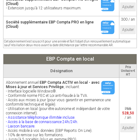
(Cloud)
:
Ajouter
- Extension jusqu'à 12 utilisateurs maximum.
300 / an
Société supplémentaire EBP Compta PRO en ligne
(Cloud)
Ajouter
Cet abonnement est souscrit pour une année et fait l'objet d'un renouvellement automatique
sauf résiliation deux mois avant la date d'échéance par lettre recommandée AR.
EBP Compta en local
Prix
Désignation
Unitaire €
HT
Abonnement annuel
EBP Compta ACTIV en local - avec
Mises à jour et Services Privilège
, incluant:
- Interface logicielle Windows®.
- Conformité norme FEC et Loi anti-fraude à la TVA.
- Accès aux mises à jour (pour vous garantir en permanence une
conformité technique et légale).
- Utilisation en local (pour être autonome et indépendant de votre
755
connexion internet).
528,50
- Assistance téléphonique illimitée incluse.
/ an
- Accès à la base de connaissance 24h/24h.
- Liaison bancaire.
Ajouter
- Accès mobile à vos données (EBP Reports On Line).
- 10% de remise sur les formations.
- Jusqu'à 5 sociétés (plus en gamme PRO).