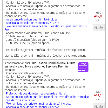
- Conformité Loi anti-fraude à la TVA.
- Accès aux mises à jour (pour vous garantir en permanence une
conformité technique et légale).
- Utilisation en local (pour être autonome et indépendant de votre
689
connexion internet).
482,30
- Assistance téléphonique illimitée incluse.
/ an
- Accès à la base de connaissance 24h/24h.
- Télétransmission et suivi des factures électroniques sur Chorus
Ajouter
Pro.
- Accès mobile à vos données (EBP Reports On Line).
- 10% de remise sur les formations.
- Jusqu'à 5 sociétés (plus en gamme PRO).
- 1 utilisateur inclus (plus en option).
Lien de téléchargement immédiat dès réception de votre paiement.
Lien de téléchargement immédiat dès réception de votre paiement.
Abonnement annuel
EBP Gestion Commerciale ACTIV
en local - avec Mises à jour et Services Premium
,
incluant:
- Interface logicielle Windows®.
- Conformité Loi anti-fraude à la TVA.
- Accès aux mises à jour (pour vous garantir en permanence une
conformité technique et légale).
- Utilisation en local (pour être autonome et indépendant de votre
connexion internet).
863
- Protection de vos données (sauvegarde en ligne).
604,10
- Assistance téléphonique illimitée incluse, avec décroché immédiat
/ an
(pas de mise en attente).
- Télémaintenance (prise en main à distance) incluse.
Ajouter
- Accès à la base de connaissance 24h/24h.