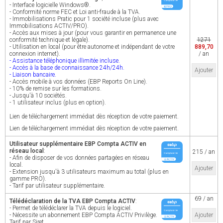
- Interface logicielle Windows®.
- Conformité norme FEC et Loi anti-fraude à la TVA.
- Immobilisations Pratic pour 1 société incluse (plus avec
Immobilisations ACTIV/PRO).
- Accès aux mises à jour (pour vous garantir en permanence une
conformité technique et légale).
1271
- Utilisation en local (pour être autonome et indépendant de votre
889,70
connexion internet).
/ an
- Assistance téléphonique illimitée incluse.
- Accès à la base de connaissance 24h/24h.
Ajouter
- Liaison bancaire.
- Accès mobile à vos données (EBP Reports On Line).
- 10% de remise sur les formations.
- Jusqu'à 10 sociétés.
- 1 utilisateur inclus (plus en option).
Lien de téléchargement immédiat dès réception de votre paiement.
Lien de téléchargement immédiat dès réception de votre paiement.
Utilisateur supplémentaire EBP Compta ACTIV en
réseau local
:
215 / an
- Afin de disposer de vos données partagées en réseau
local.
Ajouter
- Extension jusqu'à 3 utilisateurs maximum au total (plus en
gamme PRO).
- Tarif par utilisateur supplémentaire.
69 / an
Télédéclaration de la TVA EBP Compta ACTIV
:
- Permet de télédéclarer la TVA depuis le logiciel.
- Nécessite un abonnement EBP Compta ACTIV Privilège.
Ajouter
Tarif par Siret.