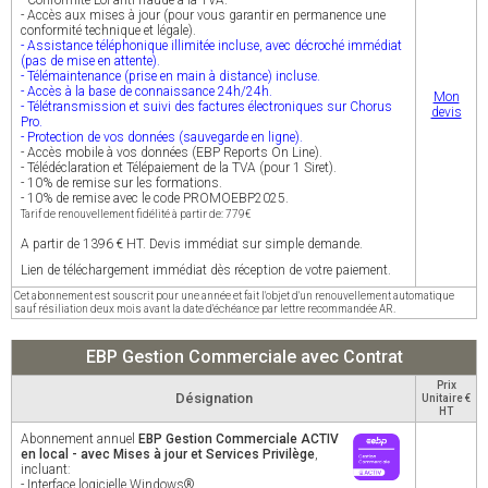
- Conformité Loi anti-fraude à la TVA.
- Accès aux mises à jour (pour vous garantir en permanence une
conformité technique et légale).
- Assistance téléphonique illimitée incluse, avec décroché immédiat
(pas de mise en attente).
- Télémaintenance (prise en main à distance) incluse.
- Accès à la base de connaissance 24h/24h.
Mon
- Télétransmission et suivi des factures électroniques sur Chorus
devis
Pro.
- Protection de vos données (sauvegarde en ligne).
- Accès mobile à vos données (EBP Reports On Line).
- Télédéclaration et Télépaiement de la TVA (pour 1 Siret).
- 10% de remise sur les formations.
- 10% de remise avec le code PROMOEBP2025.
Tarif de renouvellement fidélité à partir de: 779€
A partir de 1396 € HT. Devis immédiat sur simple demande.
Lien de téléchargement immédiat dès réception de votre paiement.
Cet abonnement est souscrit pour une année et fait l'objet d'un renouvellement automatique
sauf résiliation deux mois avant la date d'échéance par lettre recommandée AR.
EBP Gestion Commerciale avec Contrat
Prix
Désignation
Unitaire €
HT
Abonnement annuel
EBP Gestion Commerciale ACTIV
en local - avec Mises à jour et Services Privilège
,
incluant:
- Interface logicielle Windows®.