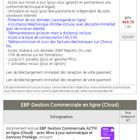
- Accès aux mises à jour (pour vous garantir en permanence une
conformité technique et légale).
- Utilisation en local (pour être autonome et indépendant de votre
connexion internet).
671
- Protection de vos données (sauvegarde en ligne).
469,70
- Assistance téléphonique illimitée incluse, avec décroché immédiat
/ an
(pas de mise en attente).
- Télémaintenance (prise en main à distance) incluse.
Ajouter
- Accès à la base de connaissance 24h/24h.
- Télétransmission et suivi des factures électroniques sur Chorus
Pro.
- Accès mobile à vos données (EBP Reports On Line).
- 10% de remise sur les formations.
- Jusqu'à 5 sociétés (plus en gamme PRO).
- 1 utilisateur inclus (plus en option).
Lien de téléchargement immédiat dès réception de votre paiement.
Lien de téléchargement immédiat dès réception de votre paiement.
Cet abonnement est souscrit pour une année et fait l'objet d'un renouvellement automatique
sauf résiliation deux mois avant la date d'échéance par lettre recommandée AR.
EBP Gestion Commerciale en ligne (Cloud)
Prix
Désignation
Unitaire €
HT
Abonnement annuel
EBP Gestion Commerciale ACTIV
en ligne (Cloud) - avec Mise à jour automatique et
Services Privilège
, incluant: