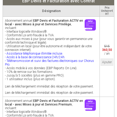
EBP Devis et Facturation avec Contrat
Prix
Désignation
Unitaire €
HT
Abonnement annuel
EBP Devis et Facturation ACTIV en
local - avec Mises à jour et Services Privilège
,
incluant:
- Interface logicielle Windows®.
- Conformité Loi anti-fraude à la TVA.
- Accès aux mises à jour (pour vous garantir en permanence une
conformité technique et légale).
- Utilisation en local (pour être autonome et indépendant de votre
515
connexion internet).
360,50
- Assistance téléphonique illimitée incluse.
/ an
- Accès à la base de connaissance 24h/24h.
- Télétransmission et suivi des factures électroniques sur Chorus
Ajouter
Pro.
- Accès mobile à vos données (EBP Reports On Line).
- 10% de remise sur les formations.
- Jusqu'à 5 sociétés (plus en gamme PRO).
- 1 utilisateur inclus (plus en option).
Lien de téléchargement immédiat dès réception de votre paiement.
Lien de téléchargement immédiat dès réception de votre paiement.
Abonnement annuel
EBP Devis et Facturation ACTIV en
local - avec Mises à jour et Services Premium
,
incluant:
- Interface logicielle Windows®.
- Conformité Loi anti-fraude à la TVA.