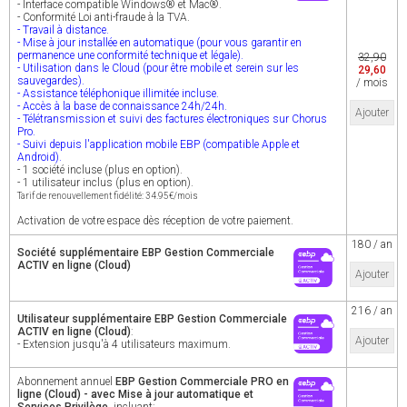
- Interface compatible Windows® et Mac®.
- Conformité Loi anti-fraude à la TVA.
- Travail à distance.
- Mise à jour installée en automatique (pour vous garantir en
permanence une conformité technique et légale).
32,90
- Utilisation dans le Cloud (pour être mobile et serein sur les
29,60
sauvegardes).
/ mois
- Assistance téléphonique illimitée incluse.
- Accès à la base de connaissance 24h/24h.
Ajouter
- Télétransmission et suivi des factures électroniques sur Chorus
Pro.
- Suivi depuis l'application mobile EBP (compatible Apple et
Android).
- 1 société incluse (plus en option).
- 1 utilisateur inclus (plus en option).
Tarif de renouvellement fidélité: 34.95€/mois
Activation de votre espace dès réception de votre paiement.
180 / an
Société supplémentaire EBP Gestion Commerciale
ACTIV en ligne (Cloud)
Ajouter
216 / an
Utilisateur supplémentaire EBP Gestion Commerciale
ACTIV en ligne (Cloud)
:
Ajouter
- Extension jusqu'à 4 utilisateurs maximum.
Abonnement annuel
EBP Gestion Commerciale PRO en
ligne (Cloud) - avec Mise à jour automatique et