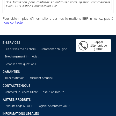
Une formation pour maîtriser et optimiser votre gestion commerciale
avec EBP Gestion Commerciale Pro.
Pour obtenir plus d'informations sur nos formations EBP, n'hésitez pas à
nous contacter
.
Rappel
E-SERVICES
téléphonique
gratuit
Les prix les moins chers
Commande en ligne
Téléchargement immédiat
Réponse à vos questions
GARANTIES
100% statisfait
Paiement sécurisé
CONTACTEZ-NOUS
Contacter le Service Client
eSolution recrute
AUTRES PRODUITS
Produits Sage 50 CIEL
Logiciel de contacts ACT!
INFORMATIONS LEGALES