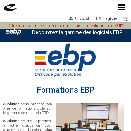
Menu
Espace client
|
S'enregistrer
|
Offre à durée limitée, profitez d'une remise exceptionnelle de
30%
Découvrez la gamme des logiciels EBP
Formations EBP
eSolution
vous propose son
offre de formations ciblé sur
la gamme des logiciels EBP.
eSolution
se met également
à votre disposition pour
étudier des besoins plus