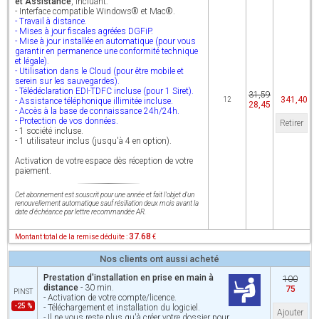
et Assistance
, incluant:
- Interface compatible Windows® et Mac®.
- Travail à distance.
- Mises à jour fiscales agréées DGFiP.
- Mise à jour installée en automatique (pour vous
garantir en permanence une conformité technique
et légale).
- Utilisation dans le Cloud (pour être mobile et
serein sur les sauvegardes).
- Télédéclaration EDI-TDFC incluse (pour 1 Siret).
31,59
341,40
12
- Assistance téléphonique illimitée incluse.
28,45
- Accès à la base de connaissance 24h/24h.
- Protection de vos données.
Retirer
- 1 société incluse.
- 1 utilisateur inclus (jusqu'à 4 en option).
Activation de votre espace dès réception de votre
paiement.
Cet abonnement est souscrit pour une année et fait l'objet d'un
renouvellement automatique sauf résiliation deux mois avant la
date d'échéance par lettre recommandée AR.
37.68
Montant total de la remise déduite :
€
Nos clients ont aussi acheté
Prestation d'installation en prise en main à
100
distance
- 30 min.
75
PINST
- Activation de votre compte/licence.
-25 %
- Téléchargement et installation du logiciel.
Ajouter
- Il ne vous reste plus qu'à créer votre dossier pour