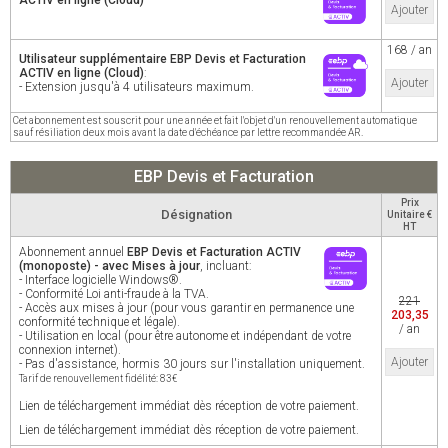
ACTIV en ligne (Cloud)
Ajouter
168 / an
Utilisateur supplémentaire EBP Devis et Facturation
ACTIV en ligne (Cloud)
:
Ajouter
- Extension jusqu'à 4 utilisateurs maximum.
Cet abonnement est souscrit pour une année et fait l'objet d'un renouvellement automatique
sauf résiliation deux mois avant la date d'échéance par lettre recommandée AR.
EBP Devis et Facturation
Prix
Désignation
Unitaire €
HT
Abonnement annuel
EBP Devis et Facturation ACTIV
(monoposte) - avec Mises à jour
, incluant:
- Interface logicielle Windows®.
- Conformité Loi anti-fraude à la TVA.
221
- Accès aux mises à jour (pour vous garantir en permanence une
203,35
conformité technique et légale).
/ an
- Utilisation en local (pour être autonome et indépendant de votre
connexion internet).
Ajouter
- Pas d'assistance, hormis 30 jours sur l'installation uniquement.
Tarif de renouvellement fidélité: 83€
Lien de téléchargement immédiat dès réception de votre paiement.
Lien de téléchargement immédiat dès réception de votre paiement.