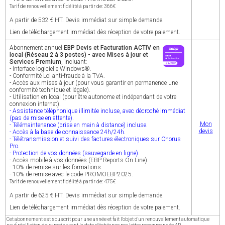
Tarif de renouvellement fidélité à partir de: 366€
A partir de 532 € HT. Devis immédiat sur simple demande.
Lien de téléchargement immédiat dès réception de votre paiement.
Abonnement annuel
EBP Devis et Facturation ACTIV en
local (Réseau 2 à 3 postes) - avec Mises à jour et
Services Premium
, incluant:
- Interface logicielle Windows®.
- Conformité Loi anti-fraude à la TVA.
- Accès aux mises à jour (pour vous garantir en permanence une
conformité technique et légale).
- Utilisation en local (pour être autonome et indépendant de votre
connexion internet).
- Assistance téléphonique illimitée incluse, avec décroché immédiat
(pas de mise en attente).
Mon
- Télémaintenance (prise en main à distance) incluse.
devis
- Accès à la base de connaissance 24h/24h.
- Télétransmission et suivi des factures électroniques sur Chorus
Pro.
- Protection de vos données (sauvegarde en ligne).
- Accès mobile à vos données (EBP Reports On Line).
- 10% de remise sur les formations.
- 10% de remise avec le code PROMOEBP2025.
Tarif de renouvellement fidélité à partir de: 475€
A partir de 625 € HT. Devis immédiat sur simple demande.
Lien de téléchargement immédiat dès réception de votre paiement.
Cet abonnement est souscrit pour une année et fait l'objet d'un renouvellement automatique