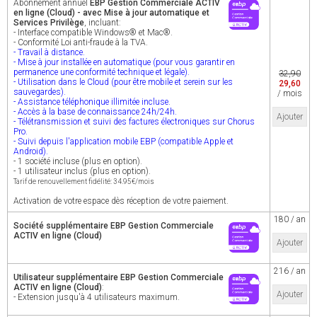
Abonnement annuel
EBP Gestion Commerciale ACTIV
en ligne (Cloud) - avec Mise à jour automatique et
Services Privilège
, incluant:
- Interface compatible Windows® et Mac®.
- Conformité Loi anti-fraude à la TVA.
- Travail à distance.
- Mise à jour installée en automatique (pour vous garantir en
permanence une conformité technique et légale).
32,90
- Utilisation dans le Cloud (pour être mobile et serein sur les
29,60
sauvegardes).
/ mois
- Assistance téléphonique illimitée incluse.
- Accès à la base de connaissance 24h/24h.
Ajouter
- Télétransmission et suivi des factures électroniques sur Chorus
Pro.
- Suivi depuis l'application mobile EBP (compatible Apple et
Android).
- 1 société incluse (plus en option).
- 1 utilisateur inclus (plus en option).
Tarif de renouvellement fidélité: 34.95€/mois
Activation de votre espace dès réception de votre paiement.
180 / an
Société supplémentaire EBP Gestion Commerciale
ACTIV en ligne (Cloud)
Ajouter
216 / an
Utilisateur supplémentaire EBP Gestion Commerciale
ACTIV en ligne (Cloud)
:
Ajouter
- Extension jusqu'à 4 utilisateurs maximum.