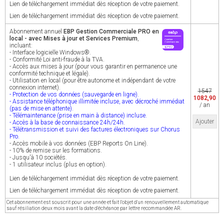
Lien de téléchargement immédiat dès réception de votre paiement.
Lien de téléchargement immédiat dès réception de votre paiement.
Abonnement annuel
EBP Gestion Commerciale PRO en
local - avec Mises à jour et Services Premium
,
incluant:
- Interface logicielle Windows®.
- Conformité Loi anti-fraude à la TVA.
- Accès aux mises à jour (pour vous garantir en permanence une
conformité technique et légale).
- Utilisation en local (pour être autonome et indépendant de votre
connexion internet).
1547
- Protection de vos données (sauvegarde en ligne).
1082,90
- Assistance téléphonique illimitée incluse, avec décroché immédiat
/ an
(pas de mise en attente).
- Télémaintenance (prise en main à distance) incluse.
Ajouter
- Accès à la base de connaissance 24h/24h.
- Télétransmission et suivi des factures électroniques sur Chorus
Pro.
- Accès mobile à vos données (EBP Reports On Line).
- 10% de remise sur les formations.
- Jusqu'à 10 sociétés.
- 1 utilisateur inclus (plus en option).
Lien de téléchargement immédiat dès réception de votre paiement.
Lien de téléchargement immédiat dès réception de votre paiement.
Cet abonnement est souscrit pour une année et fait l'objet d'un renouvellement automatique
sauf résiliation deux mois avant la date d'échéance par lettre recommandée AR.