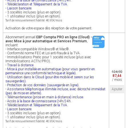
- Accès à la base de connaissance 24h/24h.
- Télédéclaration et Télépaiement de la TVA.
- Liaison bancaire.
- 3 sociétés incluses (plus en option).
- 1 utilisateur inclus (plus en option).
Tarif de renouvellement fidélité: 46.95€/mois
Activation de votre espace dès réception de votre paiement.
Abonnement annuel
EBP Compta PRO en ligne (Cloud) -
avec Mise à jour automatique et Services Premium
,
incluant:
- Interface compatible Windows® et Mac®.
- Conformité norme FEC et Loi anti-fraude à la TVA.
- Immobilisations Pratic pour 1 société incluse (plus avec
Immobilisations ACTIV/PRO).
- Travail à distance.
- Mise à jour installée en automatique (pour vous garantir en
124,92
permanence une conformité technique et légale).
87,44
- Utilisation dans le Cloud (pour être mobile et serein sur les
/ mois
sauvegardes).
- Protection de vos données (sauvegarde en ligne).
- Assistance téléphonique illimitée incluse, avec décroché immédiat
Ajouter
(pas de mise en attente).
- Télémaintenance (prise en main à distance) incluse.
- Accès à la base de connaissance 24h/24h.
- Télédéclaration et Télépaiement de la TVA.
- Liaison bancaire.
- 3 sociétés incluses (plus en option).
- 1 utilisateur inclus (plus en option).
Tarif de renouvellement fidélité: 46.95€/mois