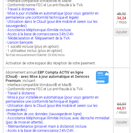
- Interface compatible Windows® et Mac®.
- Conformité norme FEC et Loi anti-fraude à la TVA.
- Travail à distance.
- Mise à jour installée en automatique (pour vous garantir en
48,92
permanence une conformité technique et légale).
34,24
- Utilisation dans le Cloud (pour être mobile et serein sur les
/ mois
sauvegardes).
- Assistance téléphonique illimitée incluse.
Ajouter
- Accès à la base de connaissance 24h/24h.
- Télédéclaration et Télépaiement de la TVA.
- Liaison bancaire.
- 1 société incluse (plus en option).
- 1 utilisateur inclus (plus en option).
Tarif de renouvellement fidélité: 29.95€/mois
Activation de votre espace dès réception de votre paiement.
Abonnement annuel
EBP Compta ACTIV en ligne
(Cloud) - avec Mise à jour automatique et Services
Premium
, incluant:
- Interface compatible Windows® et Mac®.
- Conformité norme FEC et Loi anti-fraude à la TVA.
- Travail à distance.
- Mise à jour installée en automatique (pour vous garantir en
permanence une conformité technique et légale).
63,59
- Utilisation dans le Cloud (pour être mobile et serein sur les
44,51
sauvegardes).
/ mois
- Protection de vos données (sauvegarde en ligne).
- Assistance téléphonique illimitée incluse, avec décroché immédiat
(pas de mise en attente).
Ajouter
- Télémaintenance (prise en main à distance) incluse.
- Accès à la base de connaissance 24h/24h.