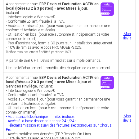
Abonnement annuel
EBP Devis et Facturation ACTIV en
local (Réseau 2 à 3 postes) - avec Mises à jour
,
incluant:
- Interface logicielle Windows®.
- Conformité Loi anti-fraude à la TVA.
- Accès aux mises à jour (pour vous garantir en permanence une
conformité technique et légale).
Mon
- Utilisation en local (pour être autonome et indépendant de votre
devis
connexion internet).
- Pas d'assistance, hormis 30 jours sur l'installation uniquement.
- 10% de remise avec le code PROMOEBP2025.
Tarif de renouvellement fidélité à partir de: 167€
A partir de 388 € HT. Devis immédiat sur simple demande.
Lien de téléchargement immédiat dès réception de votre paiement.
Abonnement annuel
EBP Devis et Facturation ACTIV en
local (Réseau 2 à 3 postes) - avec Mises à jour et
Services Privilège
, incluant:
- Interface logicielle Windows®.
- Conformité Loi anti-fraude à la TVA.
- Accès aux mises à jour (pour vous garantir en permanence une
conformité technique et légale).
- Utilisation en local (pour être autonome et indépendant de votre
connexion internet).
Mon
- Assistance téléphonique illimitée incluse.
devis
- Accès à la base de connaissance 24h/24h.
- Télétransmission et suivi des factures électroniques sur Chorus
Pro.
- Accès mobile à vos données (EBP Reports On Line).
- 10% de remise avec le code PROMOEBP2025.