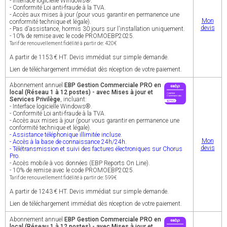
- Interface logicielle Windows®.
- Conformité Loi anti-fraude à la TVA.
- Accès aux mises à jour (pour vous garantir en permanence une
Mon
conformité technique et légale).
devis
- Pas d'assistance, hormis 30 jours sur l'installation uniquement.
- 10% de remise avec le code PROMOEBP2025.
Tarif de renouvellement fidélité à partir de: 420€
A partir de 1153 € HT. Devis immédiat sur simple demande.
Lien de téléchargement immédiat dès réception de votre paiement.
Abonnement annuel
EBP Gestion Commerciale PRO en
local (Réseau 1 à 12 postes) - avec Mises à jour et
Services Privilège
, incluant:
- Interface logicielle Windows®.
- Conformité Loi anti-fraude à la TVA.
- Accès aux mises à jour (pour vous garantir en permanence une
conformité technique et légale).
- Assistance téléphonique illimitée incluse.
Mon
- Accès à la base de connaissance 24h/24h.
devis
- Télétransmission et suivi des factures électroniques sur Chorus
Pro.
- Accès mobile à vos données (EBP Reports On Line).
- 10% de remise avec le code PROMOEBP2025.
Tarif de renouvellement fidélité à partir de: 599€
A partir de 1243 € HT. Devis immédiat sur simple demande.
Lien de téléchargement immédiat dès réception de votre paiement.
Abonnement annuel
EBP Gestion Commerciale PRO en
local (Réseau 1 à 12 postes) - avec Mises à jour et