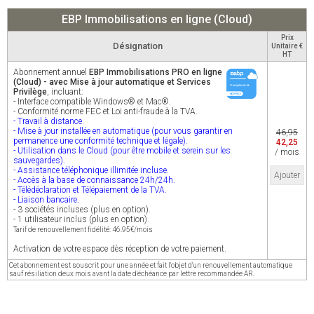
EBP Immobilisations en ligne (Cloud)
Prix
Désignation
Unitaire €
HT
Abonnement annuel
EBP Immobilisations PRO en ligne
(Cloud) - avec Mise à jour automatique et Services
Privilège
, incluant:
- Interface compatible Windows® et Mac®.
- Conformité norme FEC et Loi anti-fraude à la TVA.
- Travail à distance.
- Mise à jour installée en automatique (pour vous garantir en
46,95
permanence une conformité technique et légale).
42,25
- Utilisation dans le Cloud (pour être mobile et serein sur les
/ mois
sauvegardes).
- Assistance téléphonique illimitée incluse.
Ajouter
- Accès à la base de connaissance 24h/24h.
- Télédéclaration et Télépaiement de la TVA.
- Liaison bancaire.
- 3 sociétés incluses (plus en option).
- 1 utilisateur inclus (plus en option).
Tarif de renouvellement fidélité: 46.95€/mois
Activation de votre espace dès réception de votre paiement.
Cet abonnement est souscrit pour une année et fait l'objet d'un renouvellement automatique
sauf résiliation deux mois avant la date d'échéance par lettre recommandée AR.