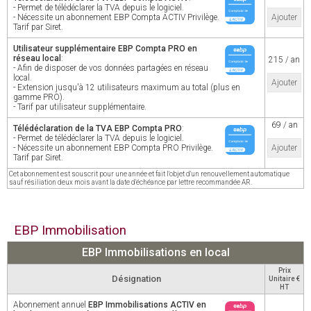
- Permet de télédéclarer la TVA depuis le logiciel.
- Nécessite un abonnement EBP Compta ACTIV Privilège.
Ajouter
Tarif par Siret.
Utilisateur supplémentaire EBP Compta PRO en
réseau local
:
215 / an
- Afin de disposer de vos données partagées en réseau
local.
Ajouter
- Extension jusqu'à 12 utilisateurs maximum au total (plus en
gamme PRO).
- Tarif par utilisateur supplémentaire.
69 / an
Télédéclaration de la TVA EBP Compta PRO
:
- Permet de télédéclarer la TVA depuis le logiciel.
- Nécessite un abonnement EBP Compta PRO Privilège.
Ajouter
Tarif par Siret.
Cet abonnement est souscrit pour une année et fait l'objet d'un renouvellement automatique
sauf résiliation deux mois avant la date d'échéance par lettre recommandée AR.
EBP Immobilisation
EBP Immobilisations en local
Prix
Désignation
Unitaire €
HT
Abonnement annuel
EBP Immobilisations ACTIV en