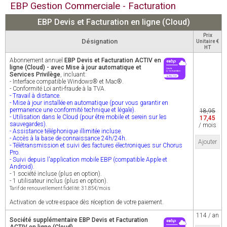
EBP Gestion Commerciale - Facturation
EBP Devis et Facturation en ligne (Cloud)
Prix
Désignation
Unitaire €
HT
Abonnement annuel
EBP Devis et Facturation ACTIV en
ligne (Cloud) - avec Mise à jour automatique et
Services Privilège
, incluant:
- Interface compatible Windows® et Mac®.
- Conformité Loi anti-fraude à la TVA.
- Travail à distance.
- Mise à jour installée en automatique (pour vous garantir en
permanence une conformité technique et légale).
18,95
- Utilisation dans le Cloud (pour être mobile et serein sur les
17,45
sauvegardes).
/ mois
- Assistance téléphonique illimitée incluse.
- Accès à la base de connaissance 24h/24h.
Ajouter
- Télétransmission et suivi des factures électroniques sur Chorus
Pro.
- Suivi depuis l'application mobile EBP (compatible Apple et
Android).
- 1 société incluse (plus en option).
- 1 utilisateur inclus (plus en option).
Tarif de renouvellement fidélité: 31.85€/mois
Activation de votre espace dès réception de votre paiement.
114 / an
Société supplémentaire EBP Devis et Facturation