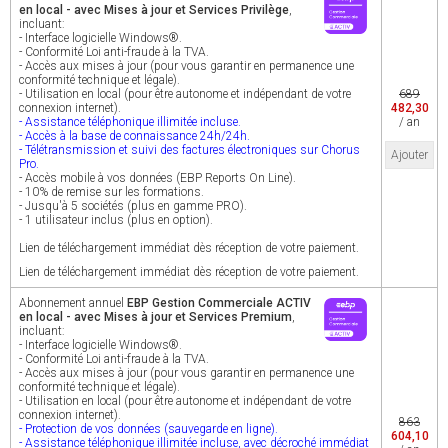
en local - avec Mises à jour et Services Privilège
,
incluant:
- Interface logicielle Windows®.
- Conformité Loi anti-fraude à la TVA.
- Accès aux mises à jour (pour vous garantir en permanence une
conformité technique et légale).
- Utilisation en local (pour être autonome et indépendant de votre
689
connexion internet).
482,30
- Assistance téléphonique illimitée incluse.
/ an
- Accès à la base de connaissance 24h/24h.
- Télétransmission et suivi des factures électroniques sur Chorus
Ajouter
Pro.
- Accès mobile à vos données (EBP Reports On Line).
- 10% de remise sur les formations.
- Jusqu'à 5 sociétés (plus en gamme PRO).
- 1 utilisateur inclus (plus en option).
Lien de téléchargement immédiat dès réception de votre paiement.
Lien de téléchargement immédiat dès réception de votre paiement.
Abonnement annuel
EBP Gestion Commerciale ACTIV
en local - avec Mises à jour et Services Premium
,
incluant:
- Interface logicielle Windows®.
- Conformité Loi anti-fraude à la TVA.
- Accès aux mises à jour (pour vous garantir en permanence une
conformité technique et légale).
- Utilisation en local (pour être autonome et indépendant de votre
connexion internet).
863
- Protection de vos données (sauvegarde en ligne).
604,10
- Assistance téléphonique illimitée incluse, avec décroché immédiat