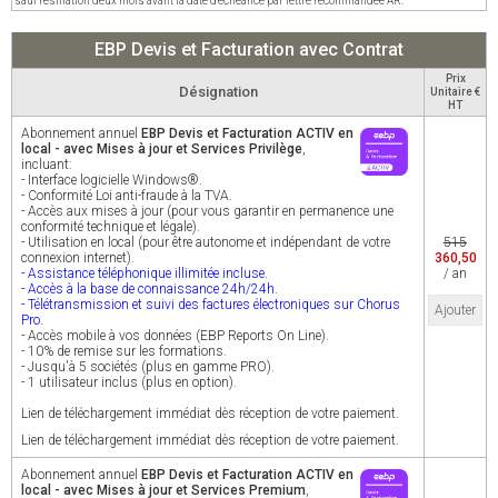
sauf résiliation deux mois avant la date d'échéance par lettre recommandée AR.
EBP Devis et Facturation avec Contrat
Prix
Désignation
Unitaire €
HT
Abonnement annuel
EBP Devis et Facturation ACTIV en
local - avec Mises à jour et Services Privilège
,
incluant:
- Interface logicielle Windows®.
- Conformité Loi anti-fraude à la TVA.
- Accès aux mises à jour (pour vous garantir en permanence une
conformité technique et légale).
- Utilisation en local (pour être autonome et indépendant de votre
515
connexion internet).
360,50
- Assistance téléphonique illimitée incluse.
/ an
- Accès à la base de connaissance 24h/24h.
- Télétransmission et suivi des factures électroniques sur Chorus
Ajouter
Pro.
- Accès mobile à vos données (EBP Reports On Line).
- 10% de remise sur les formations.
- Jusqu'à 5 sociétés (plus en gamme PRO).
- 1 utilisateur inclus (plus en option).
Lien de téléchargement immédiat dès réception de votre paiement.
Lien de téléchargement immédiat dès réception de votre paiement.
Abonnement annuel
EBP Devis et Facturation ACTIV en
local - avec Mises à jour et Services Premium
,