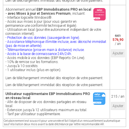
Lien de téléchargement immédiat dès réception de votre paiement.
Abonnement annuel
EBP Immobilisations PRO en local
- avec Mises à jour et Services Premium
, incluant:
- Interface logicielle Windows®.
- Accès aux mises à jour (pour vous garantir en
permanence une conformité technique et légale).
- Utilisation en local (pour être autonome et indépendant de votre
connexion internet).
641
- Protection de vos données (sauvegarde en ligne).
576,90
- Assistance téléphonique illimitée incluse, avec décroché immédiat
/ an
(pas de mise en attente).
- Télémaintenance (prise en main à distance) incluse.
Ajouter
- Accès à la base de connaissance 24h/24h.
- Accès mobile à vos données (EBP Reports On Line).
- 10% de remise sur les formations.
- Jusqu'à 10 sociétés.
- 1 utilisateur inclus (plus en option).
Lien de téléchargement immédiat dès réception de votre paiement.
Lien de téléchargement immédiat dès réception de votre paiement.
Utilisateur supplémentaire EBP Immobilisations PRO
215 / an
en réseau local
:
- Afin de disposer de vos données partagées en réseau
local.
Ajouter
- Extension jusqu'à 12 utilisateurs maximum au total.
- Tarif par utilisateur supplémentaire.
Cet abonnement est souscrit pour une année et fait l'objet d'un renouvellement automatique
sauf résiliation deux mois avant la date d'échéance par lettre recommandée AR.