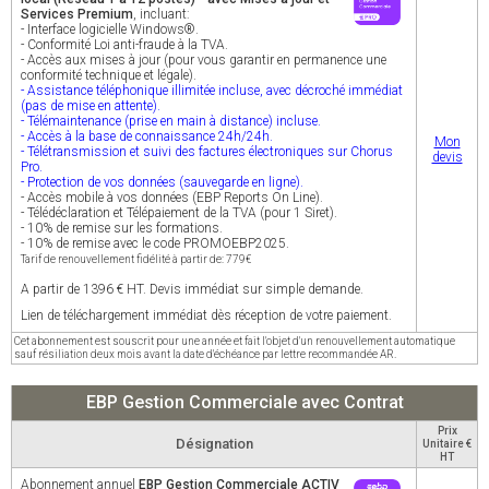
Services Premium
, incluant:
- Interface logicielle Windows®.
- Conformité Loi anti-fraude à la TVA.
- Accès aux mises à jour (pour vous garantir en permanence une
conformité technique et légale).
- Assistance téléphonique illimitée incluse, avec décroché immédiat
(pas de mise en attente).
- Télémaintenance (prise en main à distance) incluse.
- Accès à la base de connaissance 24h/24h.
Mon
- Télétransmission et suivi des factures électroniques sur Chorus
devis
Pro.
- Protection de vos données (sauvegarde en ligne).
- Accès mobile à vos données (EBP Reports On Line).
- Télédéclaration et Télépaiement de la TVA (pour 1 Siret).
- 10% de remise sur les formations.
- 10% de remise avec le code PROMOEBP2025.
Tarif de renouvellement fidélité à partir de: 779€
A partir de 1396 € HT. Devis immédiat sur simple demande.
Lien de téléchargement immédiat dès réception de votre paiement.
Cet abonnement est souscrit pour une année et fait l'objet d'un renouvellement automatique
sauf résiliation deux mois avant la date d'échéance par lettre recommandée AR.
EBP Gestion Commerciale avec Contrat
Prix
Désignation
Unitaire €
HT
Abonnement annuel
EBP Gestion Commerciale ACTIV