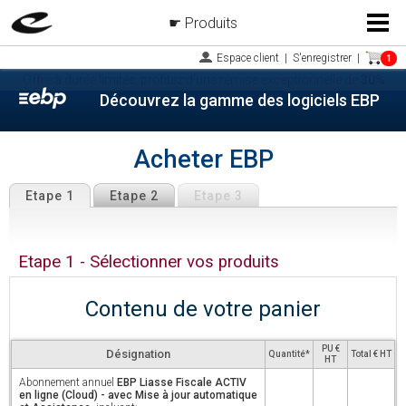
Produits
Menu
Espace client
|
S'enregistrer
|
1
Offre à durée limitée, profitez d'une remise exceptionnelle de
30%
Découvrez la gamme des logiciels EBP
Acheter EBP
Etape 1
Etape 2
Etape 3
Etape 1 - Sélectionner vos produits
Contenu de votre panier
PU €
Désignation
Quantité*
Total € HT
HT
Abonnement annuel
EBP Liasse Fiscale ACTIV
en ligne (Cloud) - avec Mise à jour automatique