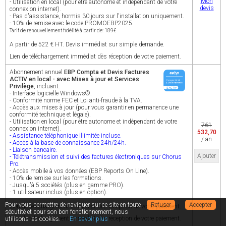
Mon
- Utilisation en local (pour être autonome et indépendant de votre
devis
connexion internet).
- Pas d'assistance, hormis 30 jours sur l'installation uniquement.
- 10% de remise avec le code PROMOEBP2025.
Tarif de renouvellement fidélité à partir de: 189€
A partir de 522 € HT. Devis immédiat sur simple demande.
Lien de téléchargement immédiat dès réception de votre paiement.
Abonnement annuel
EBP Compta et Devis Factures
ACTIV en local - avec Mises à jour et Services
Privilège
, incluant:
- Interface logicielle Windows®.
- Conformité norme FEC et Loi anti-fraude à la TVA.
- Accès aux mises à jour (pour vous garantir en permanence une
conformité technique et légale).
- Utilisation en local (pour être autonome et indépendant de votre
761
connexion internet).
532,70
- Assistance téléphonique illimitée incluse.
/ an
- Accès à la base de connaissance 24h/24h.
- Liaison bancaire.
Ajouter
- Télétransmission et suivi des factures électroniques sur Chorus
Pro.
- Accès mobile à vos données (EBP Reports On Line).
- 10% de remise sur les formations.
- Jusqu'à 5 sociétés (plus en gamme PRO).
- 1 utilisateur inclus (plus en option).
Pour vous permettre de naviguer sur ce site en toute
Refuser
Accepter
Lien de téléchargement immédiat dès réception de votre paiement.
sécutité et pour son bon fonctionnement, nous
Lien de téléchargement immédiat dès réception de votre paiement.
utilisons les cookies.
En savoir plus