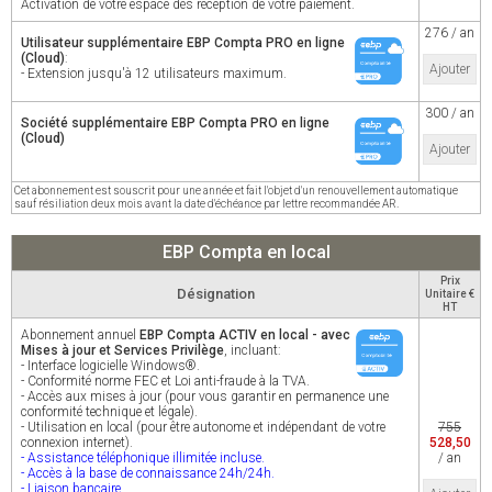
Activation de votre espace dès réception de votre paiement.
276 / an
Utilisateur supplémentaire EBP Compta PRO en ligne
(Cloud)
:
Ajouter
- Extension jusqu'à 12 utilisateurs maximum.
300 / an
Société supplémentaire EBP Compta PRO en ligne
(Cloud)
Ajouter
Cet abonnement est souscrit pour une année et fait l'objet d'un renouvellement automatique
sauf résiliation deux mois avant la date d'échéance par lettre recommandée AR.
EBP Compta en local
Prix
Désignation
Unitaire €
HT
Abonnement annuel
EBP Compta ACTIV en local - avec
Mises à jour et Services Privilège
, incluant:
- Interface logicielle Windows®.
- Conformité norme FEC et Loi anti-fraude à la TVA.
- Accès aux mises à jour (pour vous garantir en permanence une
conformité technique et légale).
- Utilisation en local (pour être autonome et indépendant de votre
755
connexion internet).
528,50
- Assistance téléphonique illimitée incluse.
/ an
- Accès à la base de connaissance 24h/24h.
- Liaison bancaire.