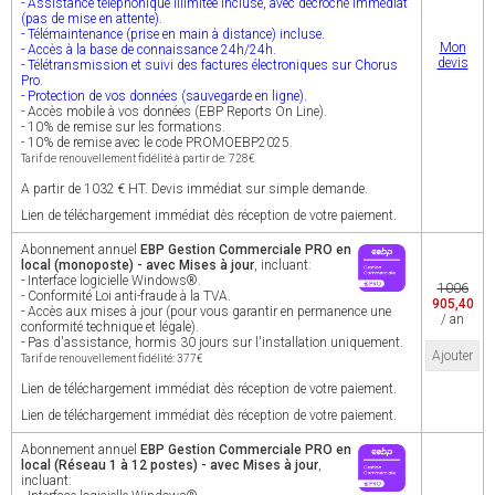
- Assistance téléphonique illimitée incluse, avec décroché immédiat
(pas de mise en attente).
- Télémaintenance (prise en main à distance) incluse.
Mon
- Accès à la base de connaissance 24h/24h.
devis
- Télétransmission et suivi des factures électroniques sur Chorus
Pro.
- Protection de vos données (sauvegarde en ligne).
- Accès mobile à vos données (EBP Reports On Line).
- 10% de remise sur les formations.
- 10% de remise avec le code PROMOEBP2025.
Tarif de renouvellement fidélité à partir de: 728€
A partir de 1032 € HT. Devis immédiat sur simple demande.
Lien de téléchargement immédiat dès réception de votre paiement.
Abonnement annuel
EBP Gestion Commerciale PRO en
local (monoposte) - avec Mises à jour
, incluant:
- Interface logicielle Windows®.
1006
- Conformité Loi anti-fraude à la TVA.
905,40
- Accès aux mises à jour (pour vous garantir en permanence une
/ an
conformité technique et légale).
- Pas d'assistance, hormis 30 jours sur l'installation uniquement.
Ajouter
Tarif de renouvellement fidélité: 377€
Lien de téléchargement immédiat dès réception de votre paiement.
Lien de téléchargement immédiat dès réception de votre paiement.
Abonnement annuel
EBP Gestion Commerciale PRO en
local (Réseau 1 à 12 postes) - avec Mises à jour
,
incluant: