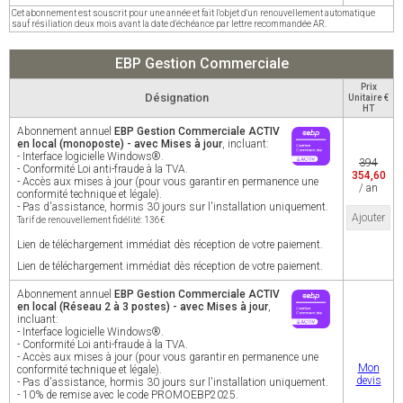
Cet abonnement est souscrit pour une année et fait l'objet d'un renouvellement automatique
sauf résiliation deux mois avant la date d'échéance par lettre recommandée AR.
EBP Gestion Commerciale
Prix
Désignation
Unitaire €
HT
Abonnement annuel
EBP Gestion Commerciale ACTIV
en local (monoposte) - avec Mises à jour
, incluant:
- Interface logicielle Windows®.
394
- Conformité Loi anti-fraude à la TVA.
354,60
- Accès aux mises à jour (pour vous garantir en permanence une
/ an
conformité technique et légale).
- Pas d'assistance, hormis 30 jours sur l'installation uniquement.
Ajouter
Tarif de renouvellement fidélité: 136€
Lien de téléchargement immédiat dès réception de votre paiement.
Lien de téléchargement immédiat dès réception de votre paiement.
Abonnement annuel
EBP Gestion Commerciale ACTIV
en local (Réseau 2 à 3 postes) - avec Mises à jour
,
incluant:
- Interface logicielle Windows®.
- Conformité Loi anti-fraude à la TVA.
- Accès aux mises à jour (pour vous garantir en permanence une
Mon
conformité technique et légale).
devis
- Pas d'assistance, hormis 30 jours sur l'installation uniquement.
- 10% de remise avec le code PROMOEBP2025.