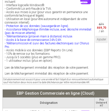
incluant:
- Interface logicielle Windows®.
- Conformité Loi anti-fraude à la TVA.
- Accès aux mises à jour (pour vous garantir en permanence une
conformité technique et légale).
- Utilisation en local (pour être autonome et indépendant de votre
connexion internet).
671
- Protection de vos données (sauvegarde en ligne).
469,70
- Assistance téléphonique illimitée incluse, avec décroché immédiat
/ an
(pas de mise en attente).
- Télémaintenance (prise en main à distance) incluse.
Ajouter
- Accès à la base de connaissance 24h/24h.
- Télétransmission et suivi des factures électroniques sur Chorus
Pro.
- Accès mobile à vos données (EBP Reports On Line).
- 10% de remise sur les formations.
- Jusqu'à 5 sociétés (plus en gamme PRO).
- 1 utilisateur inclus (plus en option).
Lien de téléchargement immédiat dès réception de votre paiement.
Lien de téléchargement immédiat dès réception de votre paiement.
Cet abonnement est souscrit pour une année et fait l'objet d'un renouvellement automatique
sauf résiliation deux mois avant la date d'échéance par lettre recommandée AR.
EBP Gestion Commerciale en ligne (Cloud)
Prix
Désignation
Unitaire €
HT