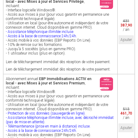
local - avec Mises à jour et Services Privilège
,
incluant:
- Interface logicielle Windows®.
- Accès aux mises à jour (pour vous garantir en permanence une
conformité technique et légale).
431
- Utilisation en local (pour être autonome et indépendant de votre
387,90
connexion internet. Cloud disponible en gamme PRO).
/ an
- Assistance téléphonique illimitée incluse.
- Accès à la base de connaissance 24h/24h.
Ajouter
- Accès mobile à vos données (EBP Reports On Line).
- 10% de remise sur les formations.
- Jusqu'à 5 sociétés (plus en gamme PRO).
- 1 utilisateur inclus (plus en option).
Lien de téléchargement immédiat dès réception de votre paiement.
Lien de téléchargement immédiat dès réception de votre paiement.
Abonnement annuel
EBP Immobilisations ACTIV en
local - avec Mises à jour et Services Premium
,
incluant:
- Interface logicielle Windows®.
- Accès aux mises à jour (pour vous garantir en permanence une
conformité technique et légale).
- Utilisation en local (pour être autonome et indépendant de votre
connexion internet. Cloud disponible en gamme PRO).
513
- Protection de vos données (sauvegarde en ligne).
461,70
- Assistance téléphonique illimitée incluse, avec décroché immédiat
/ an
(pas de mise en attente).
- Télémaintenance (prise en main à distance) incluse.
Ajouter
- Accès à la base de connaissance 24h/24h.
- Accès mobile à vos données (EBP Reports On Line).