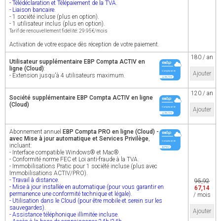
- Télédéclaration et Télépaiement de la TVA.
- Liaison bancaire.
- 1 société incluse (plus en option).
- 1 utilisateur inclus (plus en option).
Tarif de renouvellement fidélité: 29.95€/mois
Activation de votre espace dès réception de votre paiement.
180 / an
Utilisateur supplémentaire EBP Compta ACTIV en
ligne (Cloud)
:
Ajouter
- Extension jusqu'à 4 utilisateurs maximum.
120 / an
Société supplémentaire EBP Compta ACTIV en ligne
(Cloud)
Ajouter
Abonnement annuel
EBP Compta PRO en ligne (Cloud) -
avec Mise à jour automatique et Services Privilège
,
incluant:
- Interface compatible Windows® et Mac®.
- Conformité norme FEC et Loi anti-fraude à la TVA.
- Immobilisations Pratic pour 1 société incluse (plus avec
Immobilisations ACTIV/PRO).
- Travail à distance.
95,92
- Mise à jour installée en automatique (pour vous garantir en
67,14
permanence une conformité technique et légale).
/ mois
- Utilisation dans le Cloud (pour être mobile et serein sur les
sauvegardes).
Ajouter
- Assistance téléphonique illimitée incluse.