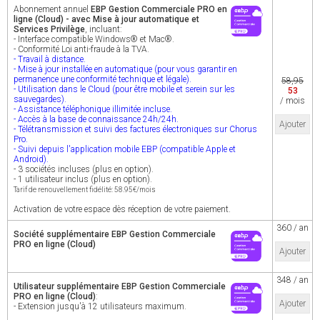
Abonnement annuel
EBP Gestion Commerciale PRO en
ligne (Cloud) - avec Mise à jour automatique et
Services Privilège
, incluant:
- Interface compatible Windows® et Mac®.
- Conformité Loi anti-fraude à la TVA.
- Travail à distance.
- Mise à jour installée en automatique (pour vous garantir en
permanence une conformité technique et légale).
58,95
- Utilisation dans le Cloud (pour être mobile et serein sur les
53
sauvegardes).
/ mois
- Assistance téléphonique illimitée incluse.
- Accès à la base de connaissance 24h/24h.
Ajouter
- Télétransmission et suivi des factures électroniques sur Chorus
Pro.
- Suivi depuis l'application mobile EBP (compatible Apple et
Android).
- 3 sociétés incluses (plus en option).
- 1 utilisateur inclus (plus en option).
Tarif de renouvellement fidélité: 58.95€/mois
Activation de votre espace dès réception de votre paiement.
360 / an
Société supplémentaire EBP Gestion Commerciale
PRO en ligne (Cloud)
Ajouter
348 / an
Utilisateur supplémentaire EBP Gestion Commerciale
PRO en ligne (Cloud)
:
Ajouter
- Extension jusqu'à 12 utilisateurs maximum.