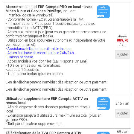
Abonnement annuel
EBP Compta PRO en local - avec
Mises à jour et Services Privilège
, incluant:
- Interface logicielle Windows®.
- Conformité norme FEC et Loi anti-fraude à la TVA.
- Immobilisations Pratic pour 1 société incluse (plus avec
Immobilisations ACTIV/PRO).
- Accès aux mises à jour (pour vous garantir en permanence une
conformité technique et légale).
1271
- Utilisation en local (pour être autonome et indépendant de votre
889,70
connexion internet).
/ an
- Assistance téléphonique illimitée incluse.
- Accès à la base de connaissance 24h/24h.
Ajouter
- Liaison bancaire.
- Accès mobile à vos données (EBP Reports On Line).
- 10% de remise sur les formations.
- Jusqu'à 10 sociétés.
- 1 utilisateur inclus (plus en option).
Lien de téléchargement immédiat dès réception de votre paiement.
Lien de téléchargement immédiat dès réception de votre paiement.
Utilisateur supplémentaire EBP Compta ACTIV en
réseau local
:
215 / an
- Afin de disposer de vos données partagées en réseau
local.
Ajouter
- Extension jusqu'à 3 utilisateurs maximum au total (plus en
gamme PRO).
- Tarif par utilisateur supplémentaire.
69 / an
Télédéclaration de la TVA EBP Compta ACTIV
: