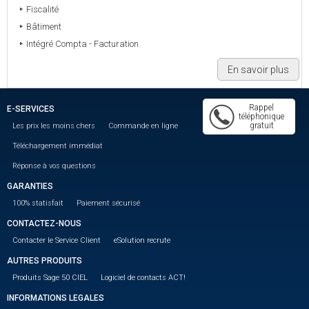
Fiscalité
Bâtiment
Intégré Compta - Facturation
En savoir plus
Rappel
E-SERVICES
téléphonique
gratuit
Les prix les moins chers
Commande en ligne
Téléchargement immédiat
Réponse à vos questions
GARANTIES
100% statisfait
Paiement sécurisé
CONTACTEZ-NOUS
Contacter le Service Client
eSolution recrute
AUTRES PRODUITS
Produits Sage 50 CIEL
Logiciel de contacts ACT!
INFORMATIONS LEGALES