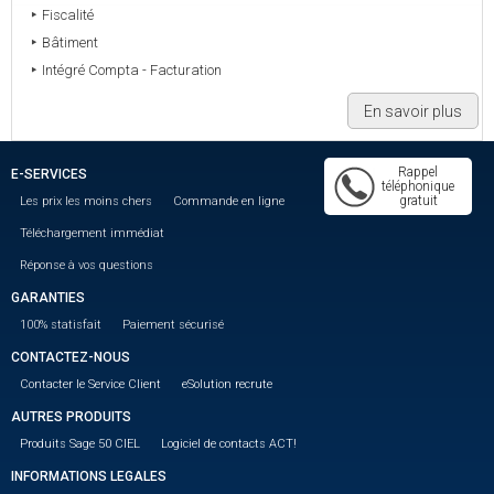
Fiscalité
Bâtiment
Intégré Compta - Facturation
En savoir plus
Rappel
E-SERVICES
téléphonique
gratuit
Les prix les moins chers
Commande en ligne
Téléchargement immédiat
Réponse à vos questions
GARANTIES
100% statisfait
Paiement sécurisé
CONTACTEZ-NOUS
Contacter le Service Client
eSolution recrute
AUTRES PRODUITS
Produits Sage 50 CIEL
Logiciel de contacts ACT!
INFORMATIONS LEGALES