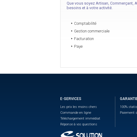
Que vous soyez Artisan, Commerçant, Au
besoins et à votre activité.
Comptabilité
Gestion commerciale
Facturation
Paye
E-SERVICES
GARANTI
Les prix les moins chers
100% statis
Commande en ligne
Paiement s
Téléchargement immédiat
Réponse à vos questions