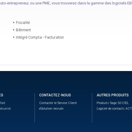
to-entrepreneur, ou une PME, vous trouverez dans la gamme des logiciels EBP,
Fiscalité
Bâtiment
Intégré Compta - Facturation
ES
CONTACTEZ-NOUS
AUTRES PRODUITS
fait
Contacter le Service Client
Produits Sage 50 CIEL
écurisé
eSolution recrute
Logiciel de contacts ACT