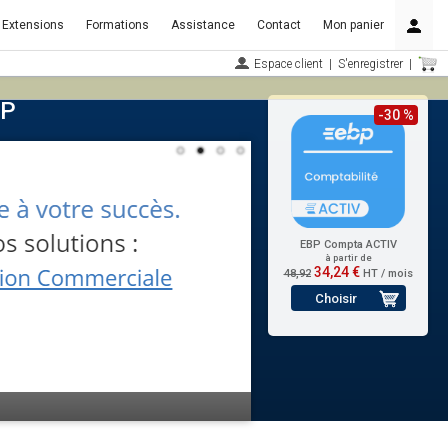
Extensions
Formations
Assistance
Contact
Mon panier
Espace client
|
S'enregistrer
|
BP
-30 %
EBP Compta ACTIV
à partir de
34,24 €
48,92
HT / mois
Choisir