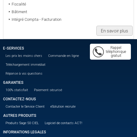
Fiscalité
Bâtiment
Intégré Compta - Facturation
En savoir plus
Rappel
E-SERVICES
téléphonique
gratuit
Les prix les moins chers
Commande en ligne
Téléchargement immédiat
Réponse à vos questions
GARANTIES
100% statisfait
Paiement sécurisé
CONTACTEZ-NOUS
Contacter le Service Client
eSolution recrute
AUTRES PRODUITS
Produits Sage 50 CIEL
Logiciel de contacts ACT!
INFORMATIONS LEGALES